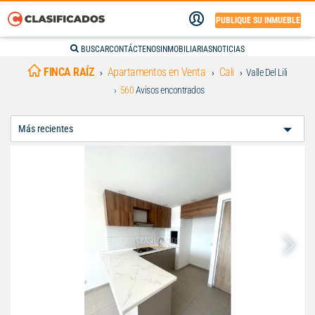
PUBLIQUE SU INMUEBLE
BUSCAR
CONTÁCTENOS
INMOBILIARIAS
NOTICIAS
FINCA RAÍZ
Apartamentos en Venta
Cali
Valle Del Lili
560
Avisos encontrados
Ordenar
Por: