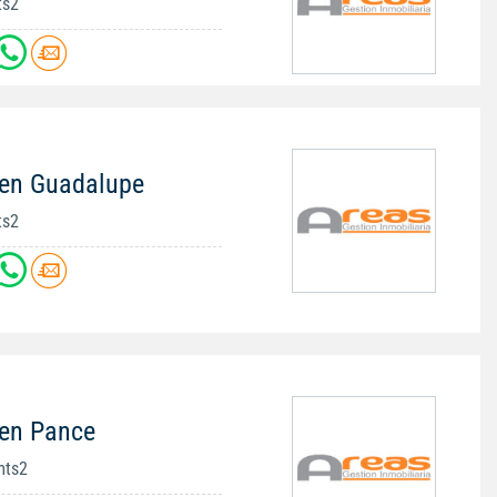
ts2
 en Guadalupe
ts2
 en Pance
mts2