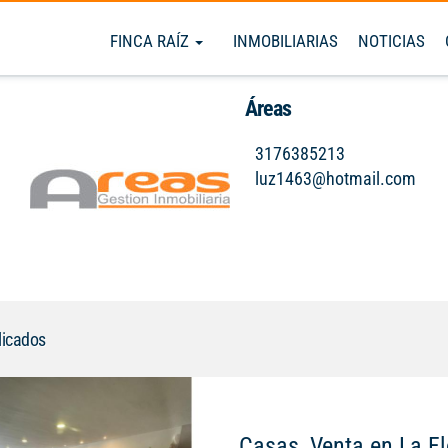
FINCA RAÍZ
INMOBILIARIAS
NOTICIAS
Áreas
3176385213
luz1463@hotmail.com
licados
Casas, Venta en La Fl