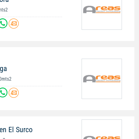
mts2
iga
00mts2
en El Surco