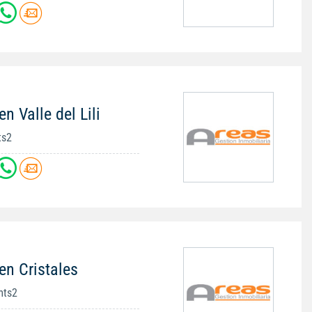
n Valle del Lili
ts2
en Cristales
mts2