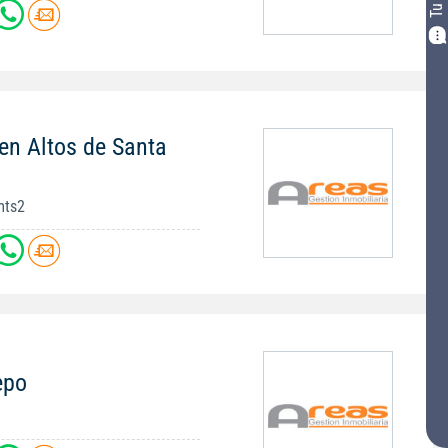
en Altos de Santa
mts2
epo