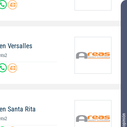
en Versalles
mts2
en Santa Rita
Tu opinión
mts2