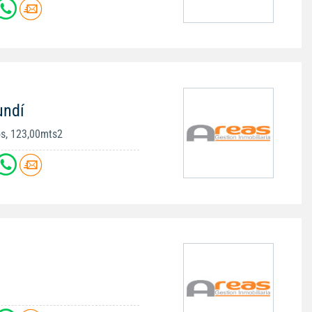
undí
os, 123,00mts2