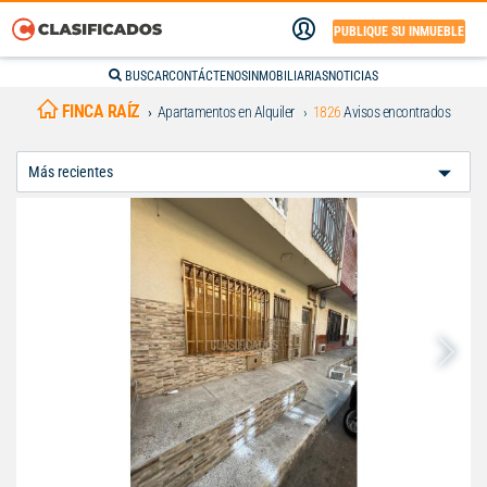
PUBLIQUE SU INMUEBLE
BUSCAR
CONTÁCTENOS
INMOBILIARIAS
NOTICIAS
FINCA RAÍZ
Apartamentos en Alquiler
1826
Avisos encontrados
Ordenar
Por: