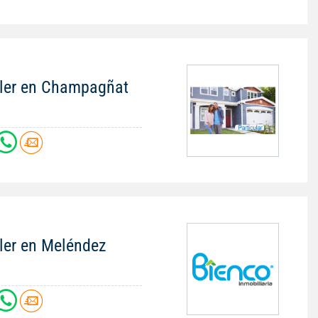
iler en Champagñat
iler en Meléndez