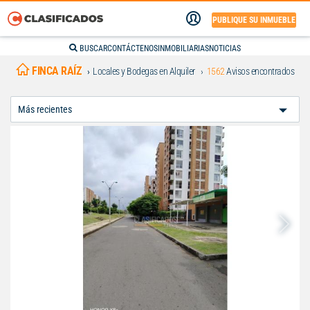
PUBLIQUE SU INMUEBLE
BUSCAR
CONTÁCTENOS
INMOBILIARIAS
NOTICIAS
FINCA RAÍZ
Locales y Bodegas en Alquiler
1562
Avisos encontrados
Ordenar
Por: