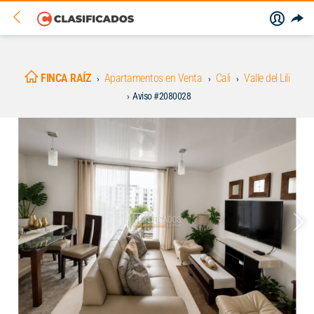
FINCA RAÍZ
Apartamentos en Venta
Cali
Valle del Lili
Aviso #2080028