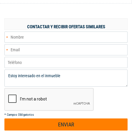
distribución funcional y bien aprovechada. El apartamento ha
sido remodelado y presenta excelentes acabados, lo que
permite una ocupación inmediata sin necesidad de
adecuaciones adicionales. Dispone de sala amplia con acceso a
CONTACTAR Y RECIBIR OFERTAS SIMILARES
balcón, tres alcobas con clósets, dos baños y una distribución
que favorece la iluminación y ventilación natural.
Adicionalmente, incluye parqueadero privado en sótano
debidamente escriturado, lo cual representa un valor agregado
importante dentro del conjunto. Una excelente opción para
vivienda o inversión en una de las zonas de mayor desarrollo
del sur de Cali.
*
Campos Obligatorios
ENVIAR