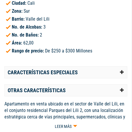
Ciudad:
Cali
Zona:
Sur
Barrio:
Valle del Lili
No. de Alcobas:
3
No. de Baños:
2
Área:
62,00
Rango de precio:
De $250 a $300 Millones
CARACTERÍSTICAS ESPECIALES
OTRAS CARACTERÍSTICAS
Apartamento en venta ubicado en el sector de Valle del Lili, en
el conjunto residencial Parques del Lili 2, con una localización
estratégica cerca de vías principales, supermercados, clínicas y
zonas comerciales. El inmueble se encuentra en tercer piso sin
LEER MÁS
ascensor y cuenta con un área de 62 m², ofreciendo una