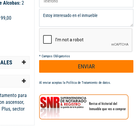
e Alcobas:
2
:
99,00
*
Campos Obligatorios
IALES
ENVIAR
Al enviar aceptas la
Política de Tratamiento de datos
.
tamento para
on ascensor,
 Plus, sector
 apartamento
a, zona de
or con balcón y
e brinda