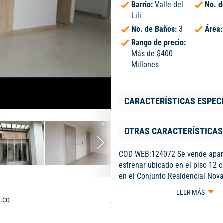
Barrio:
Valle del
No. d
Lili
No. de Baños:
3
Área
Rango de precio:
Más de $400
Millones
CARACTERÍSTICAS ESPEC
OTRAS CARACTERÍSTICAS
COD WEB:124072 Se vende apar
estrenar ubicado en el piso 12 c
en el Conjunto Residencial Nova
Valle del Lili, al sur de Cali. El
LEER MÁS
cuenta con cocina tipo american
.co
oficios y una amplia sala comed
puerta corrediza en vidrio, lo qu