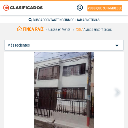
PUBLIQUE SU INMUEBLE
BUSCAR
CONTÁCTENOS
INMOBILIARIAS
NOTICIAS
FINCA RAÍZ
Casas en Venta
4387
Avisos encontrados
Ordenar
Por: