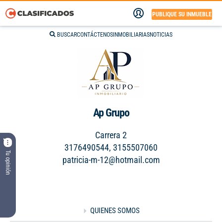
PUBLIQUE SU INMUEBLE
BUSCAR
CONTÁCTENOS
INMOBILIARIAS
NOTICIAS
Ap Grupo
Carrera 2
3176490544, 3155507060
Tu opinión
patricia-m-12@hotmail.com
QUIENES SOMOS