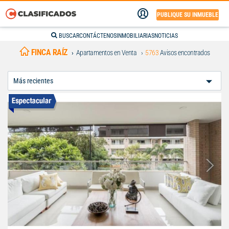
PUBLIQUE SU INMUEBLE
BUSCAR
CONTÁCTENOS
INMOBILIARIAS
NOTICIAS
FINCA RAÍZ
Apartamentos en Venta
5763
Avisos encontrados
Ordenar
Por: