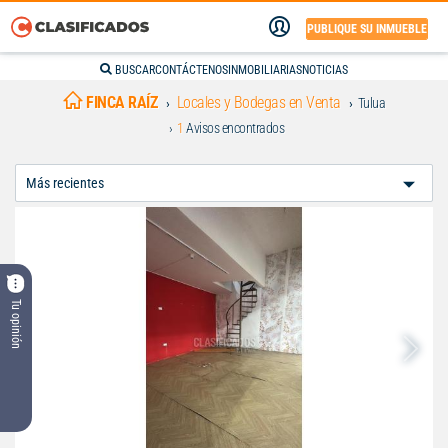
PUBLIQUE SU INMUEBLE
BUSCAR
CONTÁCTENOS
INMOBILIARIAS
NOTICIAS
FINCA RAÍZ
Locales y Bodegas en Venta
Tulua
1
Avisos encontrados
Ordenar
Por:
Tu opinión