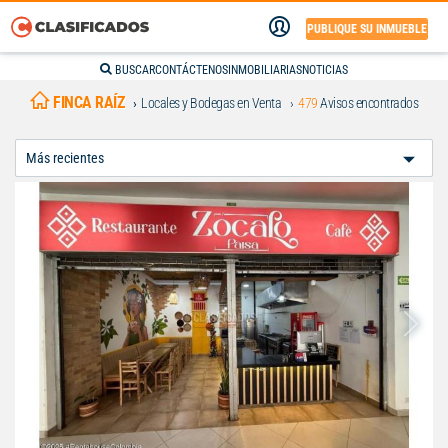
PUBLIQUE SU INMUEBLE
BUSCAR
CONTÁCTENOS
INMOBILIARIAS
NOTICIAS
FINCA RAÍZ
Locales y Bodegas en Venta
479
Avisos encontrados
Ordenar
Por: