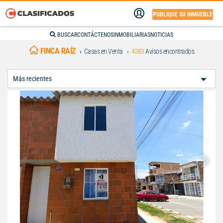
PUBLIQUE SU INMUEBLE
BUSCAR
CONTÁCTENOS
INMOBILIARIAS
NOTICIAS
FINCA RAÍZ
Casas en Venta
4383
Avisos encontrados
Ordenar
Por: