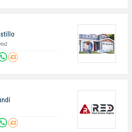
stillo
mts2
undí