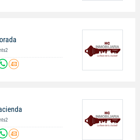
Morada
mts2
acienda
mts2