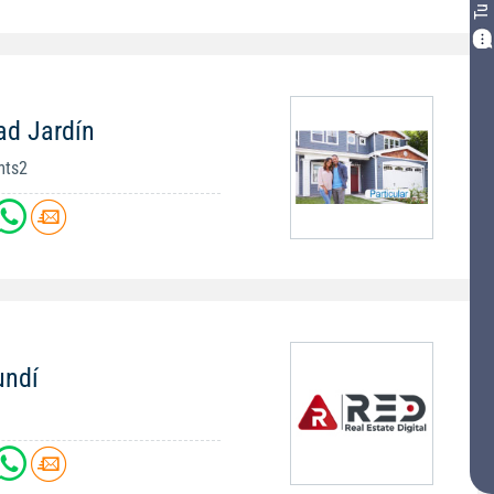
ad Jardín
mts2
undí