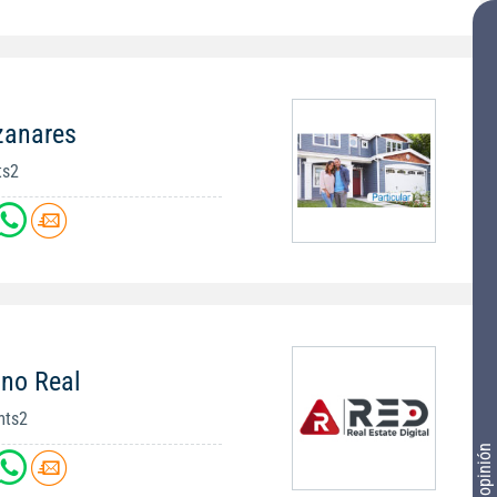
zanares
ts2
no Real
mts2
Tu opinión