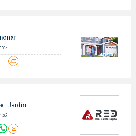
imonar
mts2
ad Jardín
mts2