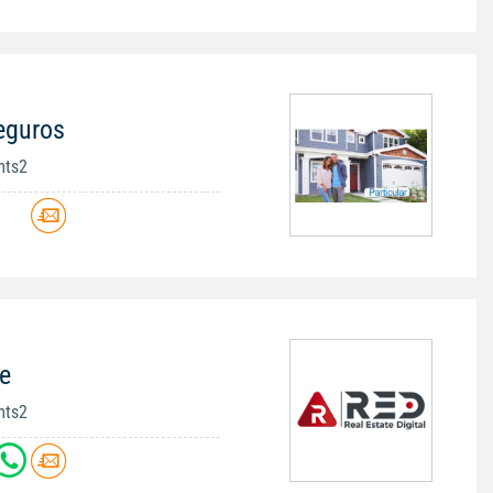
eguros
mts2
e
mts2