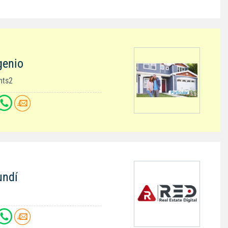
genio
mts2
undí