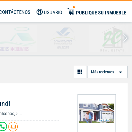
CONTÁCTENOS
USUARIO
PUBLIQUE SU INMUEBLE
Or
Po
undí
lcobas, 5...