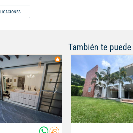
ext), y por cra para 2 carros, Se
cuartos muy amplios con 3 baño
BLICACIONES
de la cañasgordas y de la calle 
para vivienda, sector salud, ofici
todo gravamen. Excelente ubicac
amplia zona verde, centros come
colegios, universidades.
También te puede 