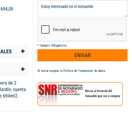
:
694,00
*
Campos Obligatorios
IALES
ENVIAR
Al enviar aceptas la
Política de Tratamiento de datos
.
nera de 2
Jardín, cuenta
de 694mt2.
 fuente
oficios, cuarto
l, 1 cuarto
as verdes,
ros (2 int y 2