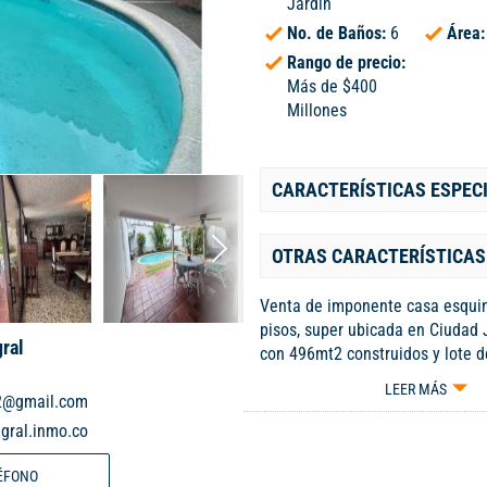
Jardín
No. de Baños:
6
Área
Rango de precio:
Más de $400
Millones
CARACTERÍSTICAS ESPEC
OTRAS CARACTERÍSTICAS
Venta de imponente casa esqui
pisos, super ubicada en Ciudad 
gral
con 496mt2 construidos y lote 
tiene 2 amplias salas, comedor ,
LEER MÁS
2@gmail.com
interna, cocina integral, zona de 
de servicio con baño, baño socia
gral.inmo.co
amplio, piscina (24mt2), con zon
parqueadero por calle para 4 car
ÉFONO