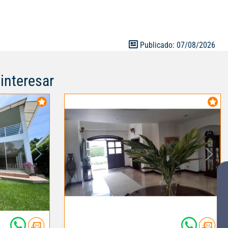
gundo piso: 4
s, a 1 cuadra
5, especial
nas. libre de
Publicado: 07/08/2026
ión, frente a
rciales,
interesar