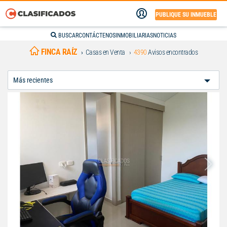
PUBLIQUE SU INMUEBLE
BUSCAR
CONTÁCTENOS
INMOBILIARIAS
NOTICIAS
FINCA RAÍZ
Casas en Venta
4390
Avisos encontrados
Ordenar
Por: