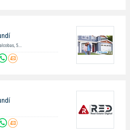
undí
lcobas, 5...
undí