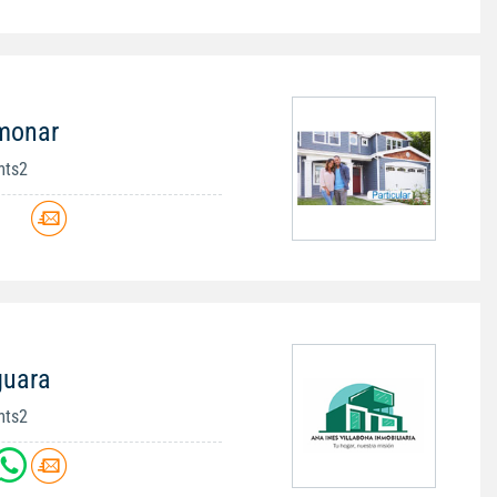
imonar
mts2
guara
mts2