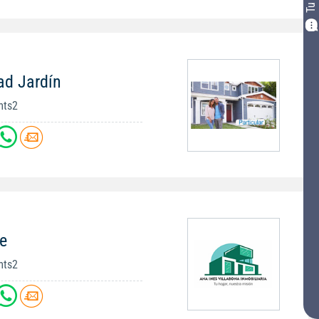
ad Jardín
mts2
e
mts2