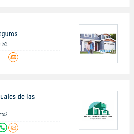
eguros
mts2
uales de las
mts2