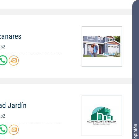
zanares
ts2
ad Jardín
ts2
Tu opinión