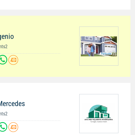
genio
mts2
Mercedes
mts2