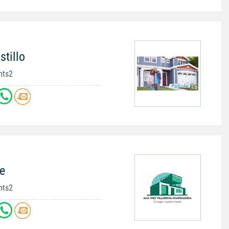
stillo
mts2
e
mts2