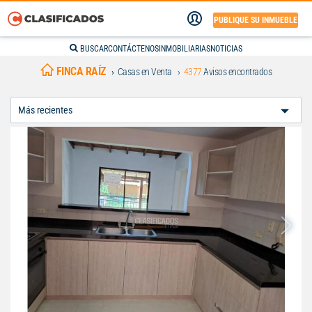
PUBLIQUE SU INMUEBLE
BUSCAR
CONTÁCTENOS
INMOBILIARIAS
NOTICIAS
FINCA RAÍZ
Casas en Venta
4377
Avisos encontrados
Ordenar
Por: