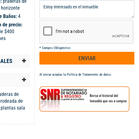
o:
praderas de
 horizonte
e Baños:
4
 de precio:
de $400
nes
*
Campos Obligatorios
ENVIAR
IALES
Al enviar aceptas la
Política de Tratamiento de datos
.
aderas de
a rodeada de
 plantas sala
, baño de
 tres cuartos
inistración
na turco,