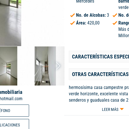
Mercedes
barri
verde
No. de Alcobas:
3
No. d
Área:
420,00
Rango
Más 
Millo
CARACTERÍSTICAS ESPEC
OTRAS CARACTERÍSTICAS
hermosísima casa campestre pr
nmobiliaria
verde horizonte, excelente vist
hotmail.com
senderos y guaduales casa de 2
comedor, cocina integral amplia
LEER MÁS
ÉFONO
oficio, zona social, segundo piso
amplios con closet. 360.000 adm
BLICACIONES
hermosas zonas verdes con pisci