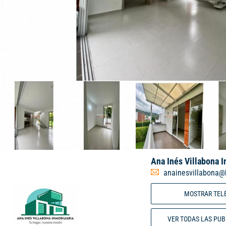
Ana Inés Villabona I
anainesvillabona@
MOSTRAR TEL
VER TODAS LAS PU