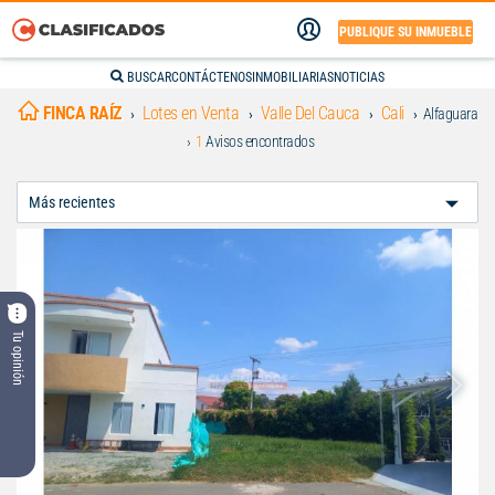
PUBLIQUE SU INMUEBLE
BUSCAR
CONTÁCTENOS
INMOBILIARIAS
NOTICIAS
FINCA RAÍZ
Lotes en Venta
Valle Del Cauca
Cali
Alfaguara
1
Avisos encontrados
Ordenar
Por:
Tu opinión