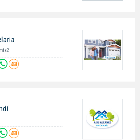
laria
0mts2
ndí