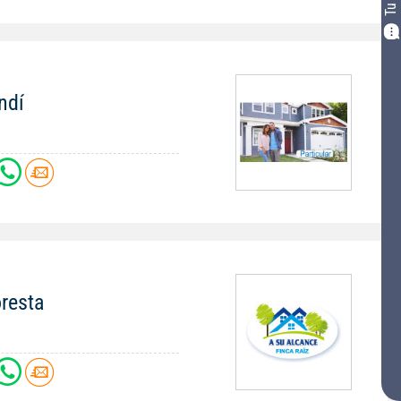
ndí
oresta