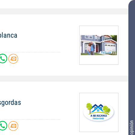
blanca
sgordas
Tu opinión