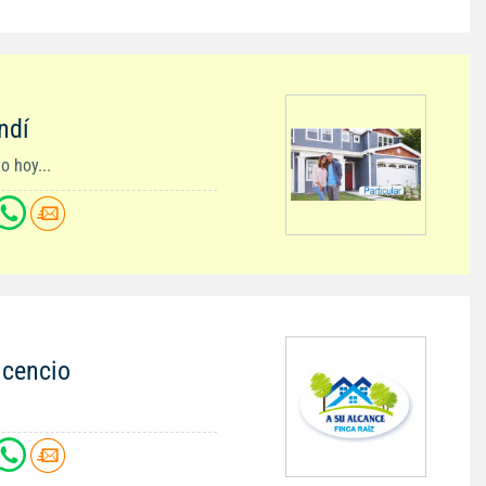
ndí
 hoy...
icencio