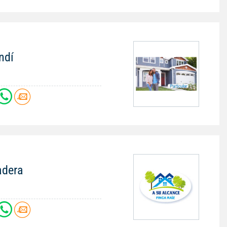
ndí
adera