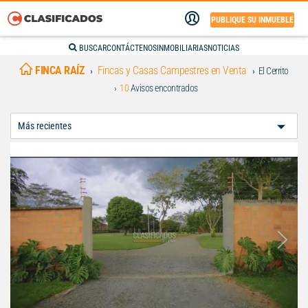
PUBLIQUE SU INMUEBLE
BUSCAR
CONTÁCTENOS
INMOBILIARIAS
NOTICIAS
FINCA RAÍZ
Fincas y Casas Campestres en Venta
El Cerrito
10
Avisos encontrados
Ordenar
Por: