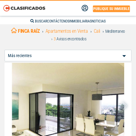
PUBLIQUE SU INMUEBLE
BUSCAR
CONTÁCTENOS
INMOBILIARIAS
NOTICIAS
FINCA RAÍZ
Apartamentos en Venta
Cali
Mediterraneo
3
Avisos encontrados
Ordenar
Por: