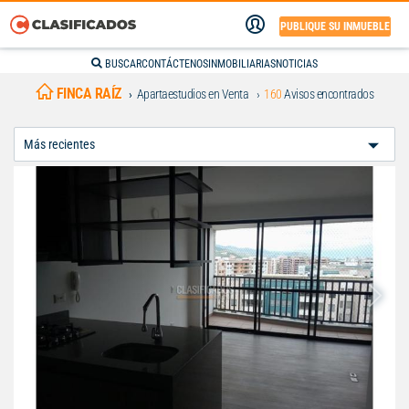
PUBLIQUE SU INMUEBLE
BUSCAR
CONTÁCTENOS
INMOBILIARIAS
NOTICIAS
FINCA RAÍZ
Apartaestudios en Venta
160
Avisos encontrados
Ordenar
Por: