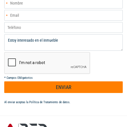
inferior, creando un entorno dinámico y moderno. Proyecto con
alta valorización, ideal para vivir o invertir. Contáctanos ahora y
agenda tu visita para conocer esta gran oportunidad en el norte
de Cali.
*
Campos Obligatorios
ENVIAR
Al enviar aceptas la
Política de Tratamiento de datos
.