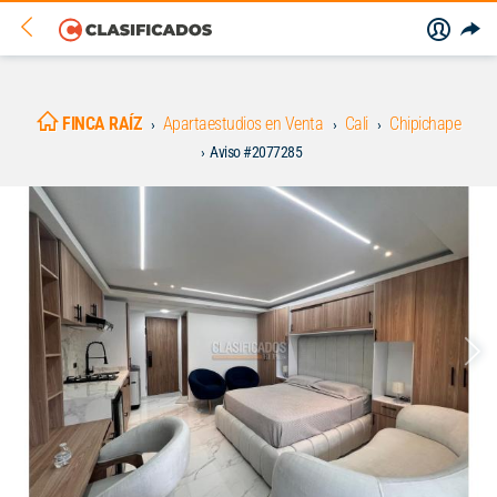
FINCA RAÍZ
Apartaestudios en Venta
Cali
Chipichape
Aviso #2077285