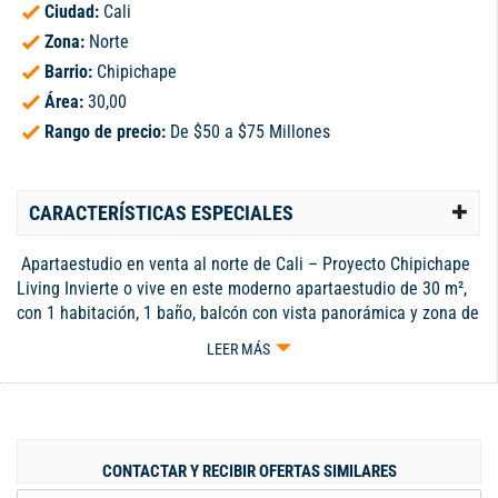
Ciudad:
Cali
Zona:
Norte
Barrio:
Chipichape
Área:
30,00
Rango de precio:
De $50 a $75 Millones
CARACTERÍSTICAS ESPECIALES
Apartaestudio en venta al norte de Cali – Proyecto Chipichape
Living Invierte o vive en este moderno apartaestudio de 30 m²,
con 1 habitación, 1 baño, balcón con vista panorámica y zona de
lavandería, ideal para quienes buscan practicidad y excelente
LEER MÁS
ubicación.Ubicado al norte de Cali, al lado del centro comercial
Chipichape, dentro del exclusivo proyecto Chipichape Living,
compuesto por 2 torres de 13 pisos con ascensor y excelentes
zonas comunes como piscina, zona BBQ, gimnasio, sala
coworking, lavandería, sala de entretenimiento y sala de
CONTACTAR Y RECIBIR OFERTAS SIMILARES
reuniones.Además, contará con locales comerciales en su parte