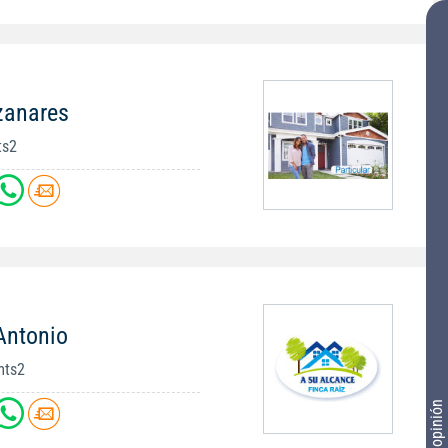
zanares
ts2
Antonio
mts2
Tu opinión