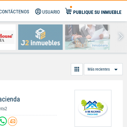
CONTÁCTENOS
USUARIO
PUBLIQUE SU INMUEBLE
Or
Po
acienda
mts2