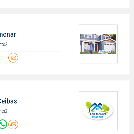
imonar
mts2
Ceibas
mts2