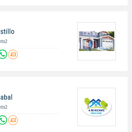
stillo
mts2
uabal
mts2