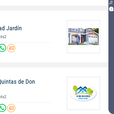
ad Jardín
mts2
Quintas de Don
mts2