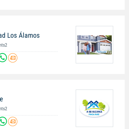
dad Los Álamos
mts2
e
mts2