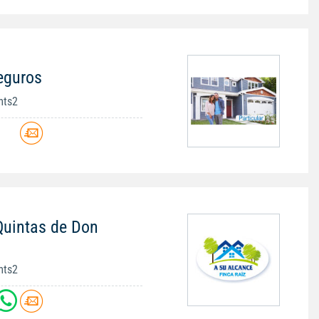
eguros
mts2
Quintas de Don
mts2