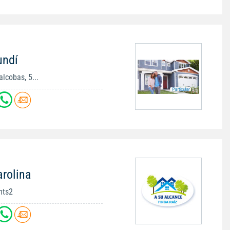
undí
lcobas, 5...
arolina
mts2