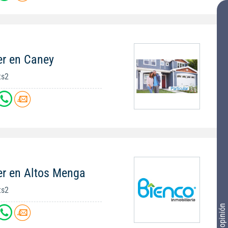
er en Caney
ts2
er en Altos Menga
ts2
Tu opinión