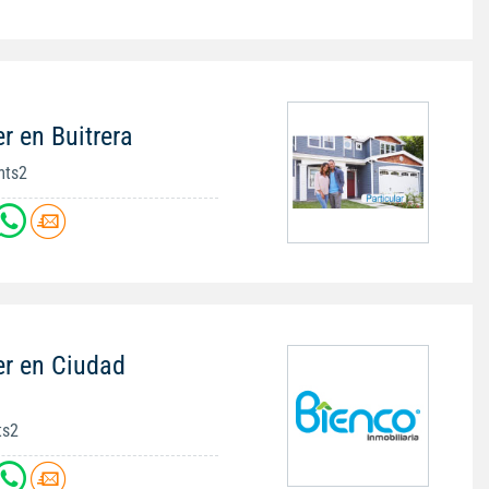
r en Buitrera
mts2
er en Ciudad
ts2