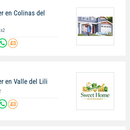
r en Colinas del
ts2
 en Valle del Lili
2