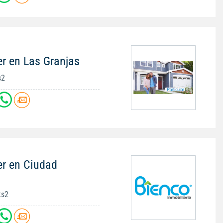
er en Las Granjas
s2
er en Ciudad
ts2