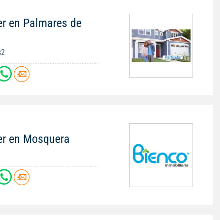
er en Palmares de
s2
er en Mosquera