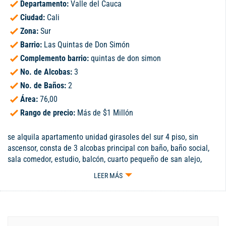
Departamento:
Valle del Cauca
Ciudad:
Cali
Zona:
Sur
Barrio:
Las Quintas de Don Simón
Complemento barrio:
quintas de don simon
No. de Alcobas:
3
No. de Baños:
2
Área:
76,00
Rango de precio:
Más de $1 Millón
se alquila apartamento unidad girasoles del sur 4 piso, sin
ascensor, consta de 3 alcobas principal con baño, baño social,
sala comedor, estudio, balcón, cuarto pequeño de san alejo,
parqueadero propio, la unidad cuenta con salón social, piscina,
LEER MÁS
juegos para niños informes 322 620 5228