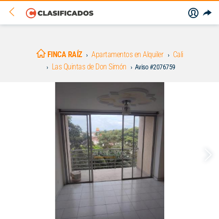
FINCA RAÍZ
Apartamentos en Alquiler
Cali
Las Quintas de Don Simón
Aviso #2076759