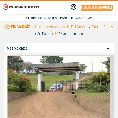
PUBLIQUE SU INMUEBLE
BUSCAR
CONTÁCTENOS
INMOBILIARIAS
NOTICIAS
FINCA RAÍZ
Lotes en Venta
Valle Del Cauca
Calima Darien
Sin Datos
34
Avisos encontrados
Ordenar
Por: