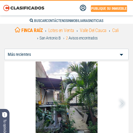
PUBLIQUE SU INMUEBLE
BUSCAR
CONTÁCTENOS
INMOBILIARIAS
NOTICIAS
FINCA RAÍZ
Lotes en Venta
Valle Del Cauca
Cali
San Antonio B
2
Avisos encontrados
Ordenar
Por:
Tu opinión