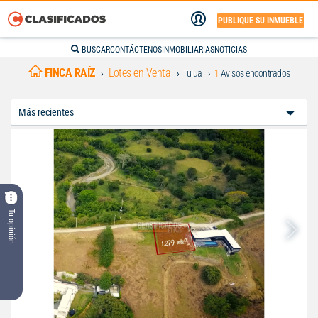
PUBLIQUE SU INMUEBLE
BUSCAR
CONTÁCTENOS
INMOBILIARIAS
NOTICIAS
FINCA RAÍZ
Lotes en Venta
Tulua
1
Avisos encontrados
Ordenar
Por:
Tu opinión