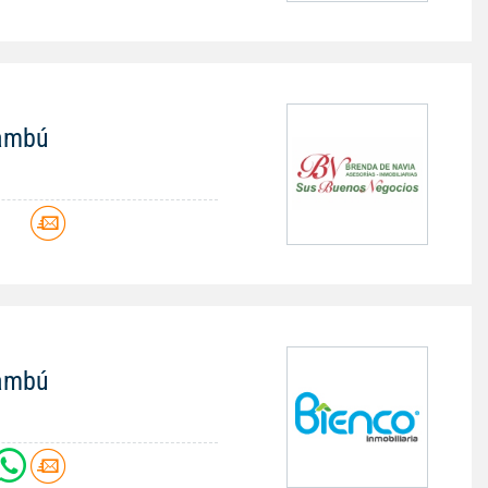
nambú
nambú