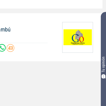
nambú
Tu opinión