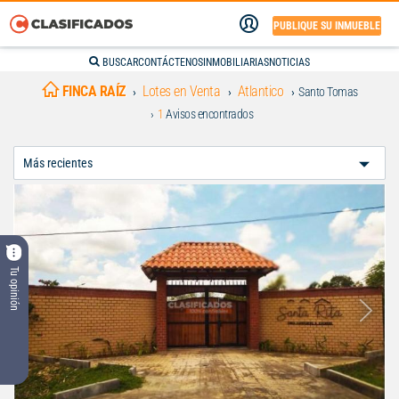
PUBLIQUE SU INMUEBLE
BUSCAR
CONTÁCTENOS
INMOBILIARIAS
NOTICIAS
FINCA RAÍZ
Lotes en Venta
Atlantico
Santo Tomas
1
Avisos encontrados
Ordenar
Por:
Tu opinión