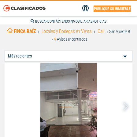
PUBLIQUE SU INMUEBLE
BUSCAR
CONTÁCTENOS
INMOBILIARIAS
NOTICIAS
FINCA RAÍZ
Locales y Bodegas en Venta
Cali
San Vicente B
9
Avisos encontrados
Ordenar
Por: