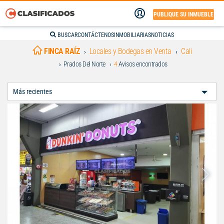
PUBLIQUE SU INMUEBLE
BUSCAR
CONTÁCTENOS
INMOBILIARIAS
NOTICIAS
FINCA RAÍZ
Locales y Bodegas en Venta
Cali
Prados Del Norte
4
Avisos encontrados
Ordenar
Por: