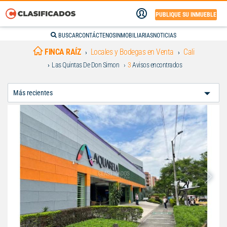
PUBLIQUE SU INMUEBLE
BUSCAR
CONTÁCTENOS
INMOBILIARIAS
NOTICIAS
FINCA RAÍZ
Locales y Bodegas en Venta
Cali
Las Quintas De Don Simon
3
Avisos encontrados
Ordenar
Por: