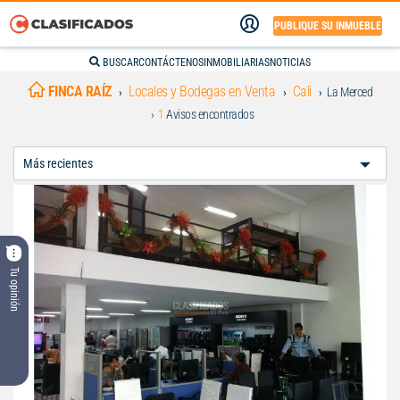
PUBLIQUE SU INMUEBLE
BUSCAR
CONTÁCTENOS
INMOBILIARIAS
NOTICIAS
FINCA RAÍZ
Locales y Bodegas en Venta
Cali
La Merced
1
Avisos encontrados
Ordenar
Por:
Tu opinión