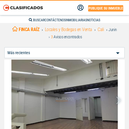
PUBLIQUE SU INMUEBLE
BUSCAR
CONTÁCTENOS
INMOBILIARIAS
NOTICIAS
FINCA RAÍZ
Locales y Bodegas en Venta
Cali
Junin
3
Avisos encontrados
Ordenar
Por: