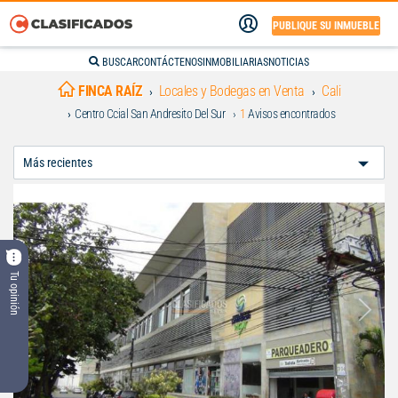
PUBLIQUE SU INMUEBLE
BUSCAR
CONTÁCTENOS
INMOBILIARIAS
NOTICIAS
FINCA RAÍZ
Locales y Bodegas en Venta
Cali
Centro Ccial San Andresito Del Sur
1
Avisos encontrados
Ordenar
Por:
Tu opinión