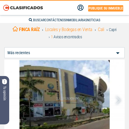
PUBLIQUE SU INMUEBLE
BUSCAR
CONTÁCTENOS
INMOBILIARIAS
NOTICIAS
FINCA RAÍZ
Locales y Bodegas en Venta
Cali
Capri
1
Avisos encontrados
Ordenar
Por:
Tu opinión