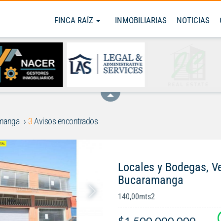
FINCA RAÍZ
INMOBILIARIAS
NOTICIAS
manga
3
Avisos encontrados
Locales y Bodegas, V
Bucaramanga
140,00mts2
$1.500.000.000