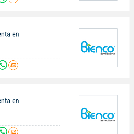
enta en
enta en