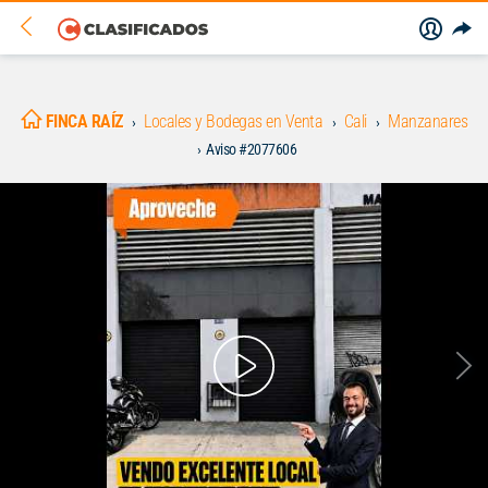
FINCA RAÍZ
Locales y Bodegas en Venta
Cali
Manzanares
Aviso #2077606