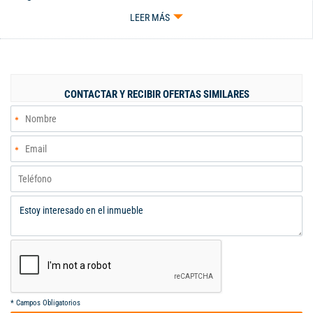
comercial tipo bodega en el norte de Cali. Con infraestructura
LEER MÁS
versátil y diseño de doble altura. ✨ ESPECIFICACIONES Y
DISTRIBUCIÓN: • Área Total: 256 m² de espacio altamente
optimizado y aprovechable. • Estructura: Doble altura perfecta
para almacenamiento vertical o ingreso de mercancía. • Área
Administrativa: Funcional mezzanine superior diseñado para
CONTACTAR Y RECIBIR OFERTAS SIMILARES
oficinas independientes. • Servicios: Espacio inferior para
depósito, 3 baños estratégicos y cocineta sencilla. • Logística:
Bahía de parqueo exterior al frente, ideal para clientes y
cargue/descargue. 📍 UBICACIÓN ESTRATÉGICA: En el corazón
industrial de Manzanares. facilitando el transporte de carga
hacia el centro y las salidas de la ciudad. 💰 PRECIO DE
OPORTUNIDAD: $690.000.000 📞 ¡EL ESPACIO IDEAL PARA SU
EMPRESA, AGENDE HOY! 602 8960448, 3157057741.
*
Campos Obligatorios