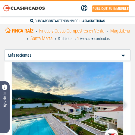
PUBLIQUE SU INMUEBLE
BUSCAR
CONTÁCTENOS
INMOBILIARIAS
NOTICIAS
FINCA RAÍZ
Fincas y Casas Campestres en Venta
Magdalena
Santa Marta
Sin Datos
1
Avisos encontrados
Ordenar
Por:
Tu opinión