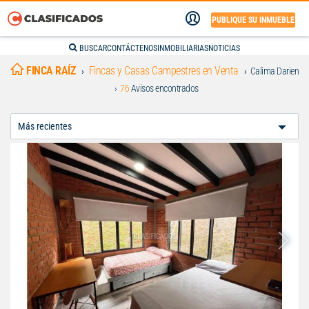
PUBLIQUE SU INMUEBLE
BUSCAR
CONTÁCTENOS
INMOBILIARIAS
NOTICIAS
FINCA RAÍZ
Fincas y Casas Campestres en Venta
Calima Darien
76
Avisos encontrados
Ordenar
Por: