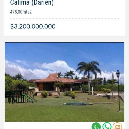
Calima (Darién)
478,00mts2
$3.200.000.000