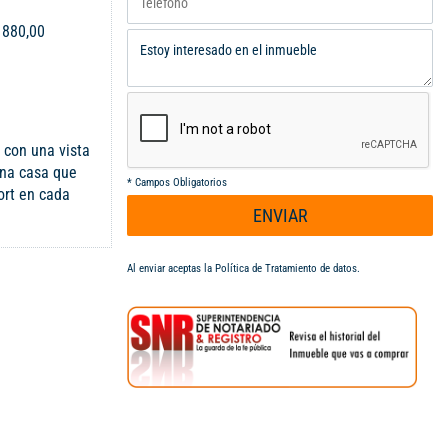
:
880,00
con una vista
una casa que
*
Campos Obligatorios
ort en cada
ENVIAR
truidos,
inio con
l lago, te
Al enviar aceptas la
Política de Tratamiento de datos
.
privado, un
uzzi para 8
al para
inolvidables.
 celebrar con
tas del aire
no. Además,
oración, para