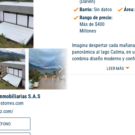
(Darién)
Barrio:
Sin datos
Área
Rango de precio:
Más de $400
Millones
Imagina despertar cada mañana 
panorámica al lago Calima, en 
combina diseño moderno y conf
rincón. Esta joya de 880 m² cons
LEER MÁS
ubicada en un exclusivo condom
marina propia y acceso directo a
ofrece 5 habitaciones con baño 
apartamento independiente, jac
Inmobiliarias S.A.S
personas y un turco para 15, ide
estorres.com
relajarte y compartir momentos 
iz.com/
Su terraza y zona BBQ invitan a
familia y amigos, mientras disfru
ÉFONO
puro y la tranquilidad del entor
cuenta con cuarto de cava y de 