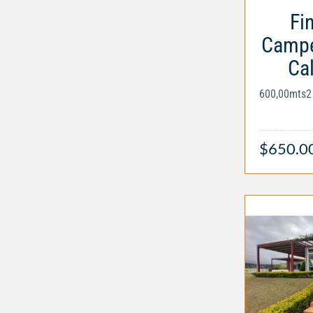
Fi
Campe
Ca
600,00mts2
$650.0