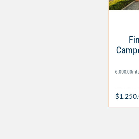
Fi
Campe
6.000,00mt
$1.250