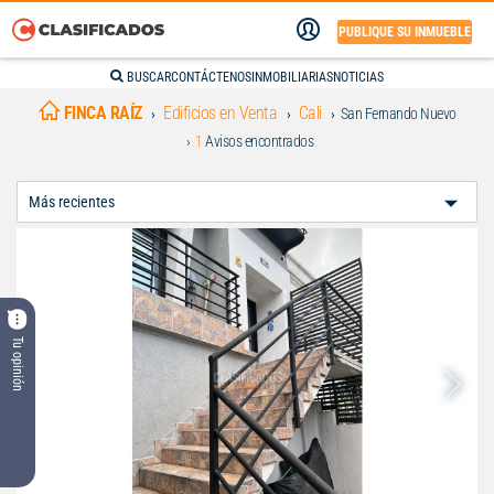
PUBLIQUE SU INMUEBLE
BUSCAR
CONTÁCTENOS
INMOBILIARIAS
NOTICIAS
FINCA RAÍZ
Edificios en Venta
Cali
San Fernando Nuevo
1
Avisos encontrados
Ordenar
Por:
Tu opinión