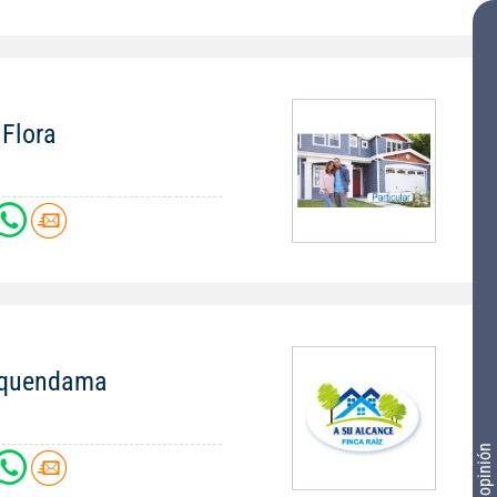
 Flora
Tequendama
Tu opinión