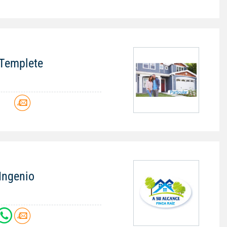
 Templete
 Ingenio