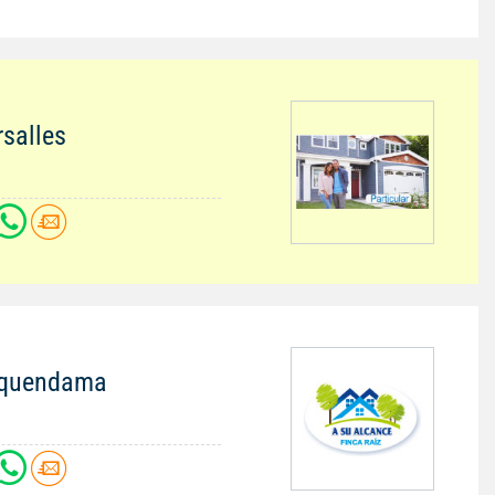
rsalles
Tequendama