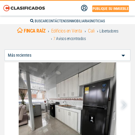
PUBLIQUE SU INMUEBLE
BUSCAR
CONTÁCTENOS
INMOBILIARIAS
NOTICIAS
FINCA RAÍZ
Edificios en Venta
Cali
Libertadores
7
Avisos encontrados
Ordenar
Por: