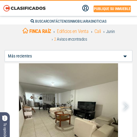
PUBLIQUE SU INMUEBLE
BUSCAR
CONTÁCTENOS
INMOBILIARIAS
NOTICIAS
FINCA RAÍZ
Edificios en Venta
Cali
Junin
2
Avisos encontrados
Ordenar
Por:
Tu opinión