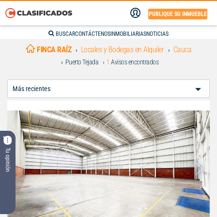
PUBLIQUE SU INMUEBLE
BUSCAR
CONTÁCTENOS
INMOBILIARIAS
NOTICIAS
FINCA RAÍZ
Locales y Bodegas en Alquiler
Cauca
Puerto Tejada
1
Avisos encontrados
Ordenar
Por:
Tu opinión